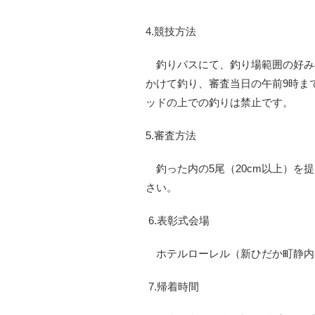
4.競技方法
釣りバスにて、釣り場範囲の好みの
かけて釣り、審査当日の午前9時ま
ッドの上での釣りは禁止です。
5.審査方法
釣った内の5尾（20cm以上）を
さい。
6.表彰式会場
ホテルローレル（新ひだか町静内
7.帰着時間