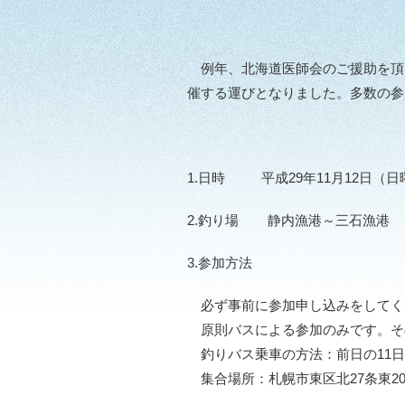
例年、北海道医師会のご援助を頂き
催する運びとなりました。多数の参
1.日時 平成29年11月12日（日
2.釣り場 静内漁港～三石漁港
3.参加方法
必ず事前に参加申し込みをしてく
原則バスによる参加のみです。そ
釣りバス乗車の方法：前日の11日
集合場所：札幌市東区北27条東2