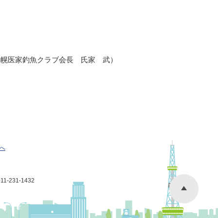
札幌医家釣魚クラブ会長 氏家 武）
へ
-231-1432