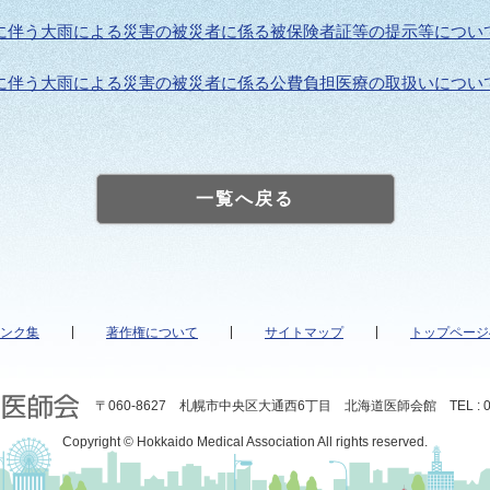
に伴う大雨による災害の被災者に係る被保険者証等の提示等につい
に伴う大雨による災害の被災者に係る公費負担医療の取扱いについ
一覧へ戻る
ンク集
著作権について
サイトマップ
トップページ
〒060-8627 札幌市中央区大通西6丁目 北海道医師会館 TEL : 011
Copyright © Hokkaido Medical Association All rights reserved.