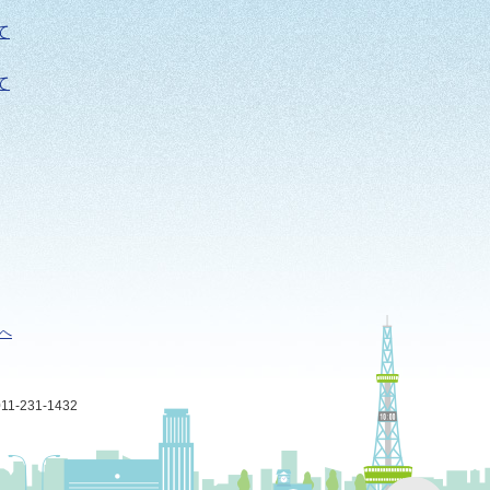
て
て
へ
-231-1432