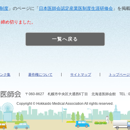
制度
」のページに「
日本医師会認定産業医制度生涯研修会
」を掲
付を締め切りました。
一覧へ戻る
ンク集
著作権について
サイトマップ
トップページ
〒060-8627 札幌市中央区大通西6丁目 北海道医師会館 TEL : 011
Copyright © Hokkaido Medical Association All rights reserved.