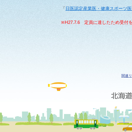
「
日医認定産業医・健康スポーツ医
※H27.7.6 定員に達したため受
関連リ