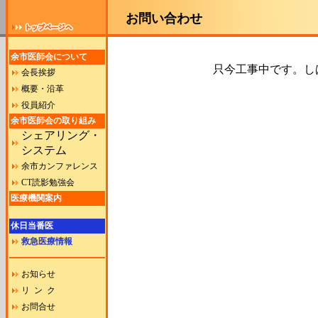
お問い合わせ
余市医師会について
只今工事中です。し
会長挨拶
概要・沿革
役員紹介
余市医師会の取り組み
シェアリング・
システム
余市カンファレンス
CT読影勉強会
医療機関案内
休日当番医
救急医療情報
お知らせ
リ ン ク
お問合せ