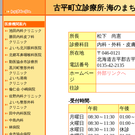
古平町立診療所-海のま
医療機関案内
池田内科クリニック
所長
松下 尚憲
勝田内科皮フ科
クリニック
診療科目
内科・外科・皮
よいち北川眼科医院
所在地
〒046-0121
北郷耳鼻咽喉科医院
北海道古平郡古平
勤医協余市診療所
電話番号
0135-42-2135
黒川町整形外科
ホームペー
外部リンクへ
クリニック
よいち港南
ジ
クリニック
往診
倫仁会 小嶋病院
佐野内科クリニック
-受付時間-
よいち整形外科
クリニック
午前
午後
田中内科医院
月曜日
08:30～11:30
01:00～
中島内科
火曜日
08:30～11:30
01:00～
林病院
水曜日
08:30～11:30
休診
余市協会病院