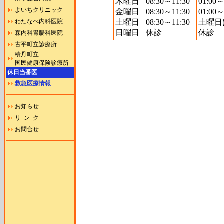
木曜日
08:30～11:30
01:00～
よいちクリニック
金曜日
08:30～11:30
01:00～
わたなべ内科医院
土曜日
08:30～11:30
土曜日
日曜日
休診
休診
森内科胃腸科医院
古平町立診療所
積丹町立
国民健康保険診療所
休日当番医
救急医療情報
お知らせ
リ ン ク
お問合せ