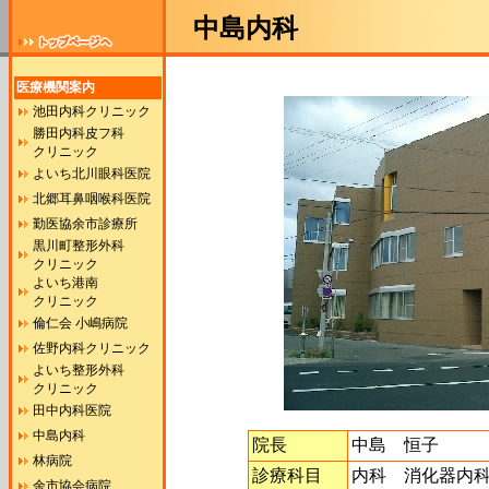
中島内科
医療機関案内
池田内科クリニック
勝田内科皮フ科
クリニック
よいち北川眼科医院
北郷耳鼻咽喉科医院
勤医協余市診療所
黒川町整形外科
クリニック
よいち港南
クリニック
倫仁会 小嶋病院
佐野内科クリニック
よいち整形外科
クリニック
田中内科医院
中島内科
院長
中島 恒子
林病院
診療科目
内科 消化器内
余市協会病院