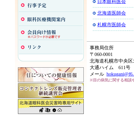
日本眼科医会
北海道医師会
札幌市医師会
事務局住所
〒060-0001
北海道札幌市中央区北
大通ハイム 611号
メール
hokugani@f6.d
※目の病気に関する相談